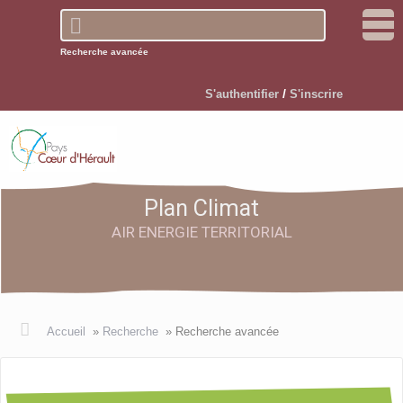
Recherche avancée
/
S'authentifier
S'inscrire
Plan Climat
AIR ENERGIE TERRITORIAL
Accueil
S’informer
Accueil
»
Recherche
»
Recherche avancée
Participer
▼
Devenir participant
Comprendre