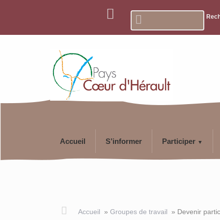
Rech
Accueil
S’informer
Participer
▼
Devenir participa
Accueil
»
Groupes de travail
»
Devenir parti