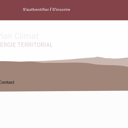
/
S'authentifier
S'inscrire
lan Climat
NERGIE TERRITORIAL
Contact