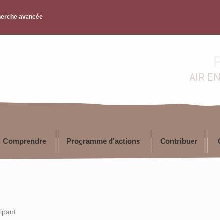
erche avancée
P
AIR E
Comprendre
Programme d'actions
Contribuer
nt
cipant