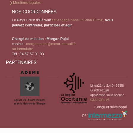
Mentions légales
NOS COORDONNÉES
Le Pays Cœur d’Hérault
est engagé dans un Plan Climat
,
vous
pouvez contribuer, participer et agir.
Chargé de mission : Morgan Pujol
contact :
morgan.pujol@coeur-herault.fr
ou formulaire
Tél : 04 67 57 01 03
PARTENAIRES
Linea21 (v 2.4.0-r3855)
© 2003-2026
application sous licence
GNU GPL v3
Conçu et développé
par