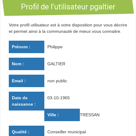
Profil de l'utilisateur pgaltier
Programme d'actions
Votre profil utilisateur est à votre disposition pour vous décrire
Contribuer
et permet ainsi à la communauté de mieux vous connaitre.
Contact
Prénom :
Philippe
Nom :
GALTIER
Email :
non public
Date de
03-10-1965
naissance :
Ville :
TRESSAN
Qualité :
Conseiller municipal